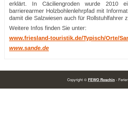
erklärt. In Cäciliengroden wurde 2010 
barrierearmer Holzbohlenlehrpfad mit Informati
damit die Salzwiesen auch für Rollstuhlfahrer z
Weitere Infos finden Sie unter:
www.friesland-touristik.de/Typisch/Orte/S
www.sande.de
Copyright ©
FEWO Roschin
- Ferie
Powered by
| Find Wireless Deals at
BestInCellPhones.com
. | Thanks 
WordPress