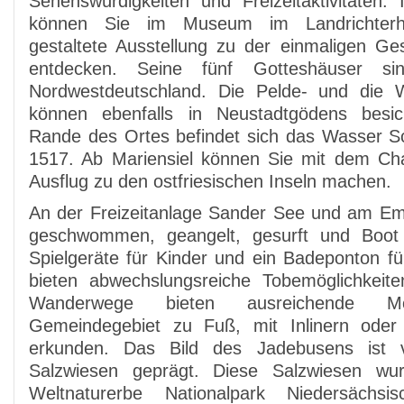
Sehenswürdigkeiten und Freizeitaktivitäten.
können Sie im Museum im Landrichterha
gestaltete Ausstellung zu der einmaligen Ge
entdecken. Seine fünf Gotteshäuser sind
Nordwestdeutschland. Die Pelde- und die 
können ebenfalls in Neustadtgödens besi
Rande des Ortes befindet sich das Wasser 
1517. Ab Mariensiel können Sie mit dem Cha
Ausflug zu den ostfriesischen Inseln machen.
An der Freizeitanlage Sander See und am E
geschwommen, geangelt, gesurft und Boot
Spielgeräte für Kinder und ein Badeponton fü
bieten abwechslungsreiche Tobemöglichkeit
Wanderwege bieten ausreichende Mög
Gemeindegebiet zu Fuß, mit Inlinern ode
erkunden. Das Bild des Jadebusens ist 
Salzwiesen geprägt. Diese Salzwiesen w
Weltnaturerbe Nationalpark Niedersächsi