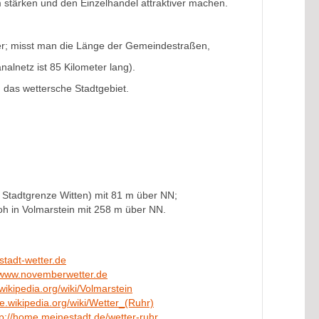
um stärken und den Einzelhandel attraktiver machen.
er; misst man die Länge der Gemeindestraßen,
alnetz ist 85 Kilometer lang).
h das wettersche Stadtgebiet.
er Stadtgrenze Witten) mit 81 m über NN;
oh in Volmarstein mit 258 m über NN.
stadt-wetter.de
//www.novemberwetter.de
wikipedia.org/wiki/Volmarstein
de.wikipedia.org/wiki/Wetter_(Ruhr)
tp://home.meinestadt.de/wetter-ruhr