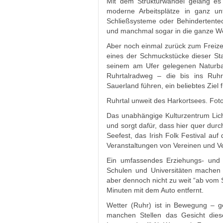
Mit dem Strukturwandel gelang es
moderne Arbeitsplätze in ganz un
Schließsysteme oder Behindertente
und manchmal sogar in die ganze We
Aber noch einmal zurück zum Freizei
eines der Schmuckstücke dieser Stad
seinem am Ufer gelegenen Naturb
Ruhrtalradweg – die bis ins Ruhr
Sauerland führen, ein beliebtes Ziel fü
Ruhrtal unweit des Harkortsees. Fot
Das unabhängige Kulturzentrum Licht
und sorgt dafür, dass hier quer dur
Seefest, das Irish Folk Festival auf
Veranstaltungen von Vereinen und V
Ein umfassendes Erziehungs- und 
Schulen und Universitäten machen W
aber dennoch nicht zu weit “ab vom 
Minuten mit dem Auto entfernt.
Wetter (Ruhr) ist in Bewegung – g
manchen Stellen das Gesicht diese