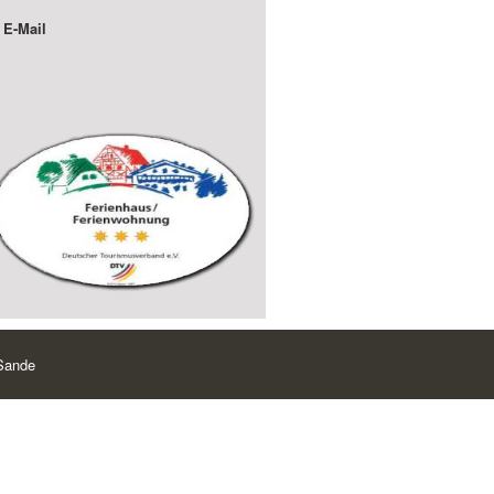
E-Mail
 Sande
 CD Rates
and
Incinerador De Grasa Revisión