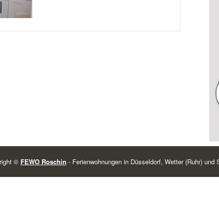
right ©
FEWO Roschin
- Ferienwohnungen in Düsseldorf, Wetter (Ruhr) und
 at
BestInCellPhones.com
. | Thanks to
iCellPhoneDeals.com
Free Cell Phones, Find
Highest