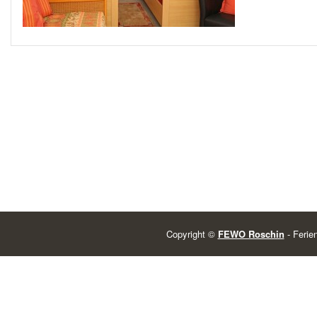
Copyright ©
FEWO Roschin
- Ferie
Powered by
| Find Wireless Deals at
BestInCellPhones.com
. | Thanks 
WordPress