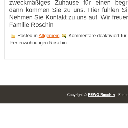
zweckmäßiges Zuhause für einen begre
dann kommen Sie zu uns. Hier fühlen Si
Nehmen Sie Kontakt zu uns auf. Wir freuen
Familie Roschin
Posted in
Allgemein
Kommentare deaktiviert
für
Ferienwohnungen Roschin
Copyright ©
FEWO Roschin
- Ferie
Powered by
| Find Wireless Deals at
BestInCellPhones.com
. | Thanks 
WordPress